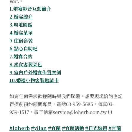
資訊。
1.婚宴影音互動簡介
2.婚宴總介
3.場地園區
4.婚宴菜單
5.住宿套裝
6.點心自助吧
7.婚宴合約
8.素食客製菜色
9.室內戶外婚宴佈置案例
10.婚禮小物客製邀請卡
如有任何需求歡迎隨時與我們聯繫，想要現場洽詢也記
得提前預約顧問專員，電話03-959-5685，傳真03-
959-1517，電子信箱service@loherb.com.tw !!!
#loherb
#yilan
#宜蘭
#宜蘭活動
#日光婚禮
#宜蘭