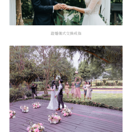
證婚儀式交換戒指