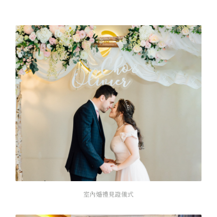
室內婚禮見證儀式