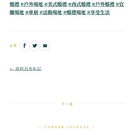
婚禮
#戶外場地
#美式婚禮
#西式婚禮
#戶外婚禮
#宜
蘭場地
#車展
#活動場地
#婚禮場地
#享受生活
分享
← 回到日光札記
下一篇
— LOHERB JOURNAL —