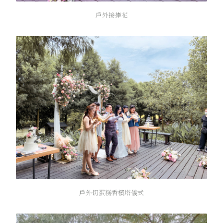
戶外接捧花
戶外切蛋糕香檳塔儀式