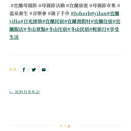
#宜蘭母親節 #母親節活動 #宜蘭旅遊 #母親節市集 #
溫泉養生 #音樂會 #親子手作
#loherb
#yilan
#宜蘭
villa
#日光綠築
#宜蘭民宿
#宜蘭渡假村
#宜蘭住宿
#宜
蘭飯店
#冬山景點
#冬山住宿
#冬山民宿
#輕旅行
#享受
生活
分享
← 回到日光札記
下一篇