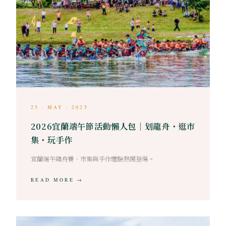
25 · MAY · 2025
2026宜蘭端午節活動懶人包｜划龍舟・逛市
集・玩手作
宜蘭端午龍舟賽、市集與手作體驗熱鬧登場。
READ MORE →