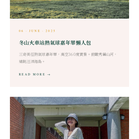
06 · JUNE · 2025
冬山火車站熱氣球嘉年華懶人包
三奇美徑熱氣球嘉年華，高空360度賞景。俯瞰秀麗山河，
遠眺汪洋海島。
READ MORE →