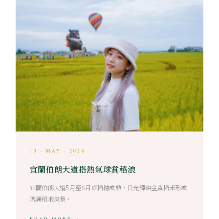
13 · MAY · 2026
宜蘭伯朗大道搭熱氣球賞稻浪
宜蘭伯朗大道5月至6月底稻穗成熟，日光輝映金黃稻禾形成
瑰麗稻浪美景。