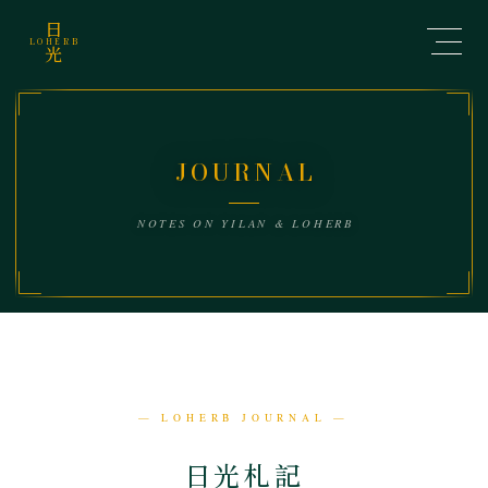
日
LOHERB
光
日光札記
JOURNAL
NOTES ON YILAN & LOHERB
— LOHERB JOURNAL —
日光札記