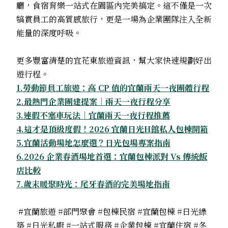
廳，食宿育樂一站式在園區內完美搞定。這不僅是一次
犒賞員工的高質感旅行，更是一場為企業團隊注入全新
能量的深度呼吸。
更多豐富清楚的宜花東旅遊資訊，幫大家快速規劃好出
遊行程。
1.勞動節員工旅遊：高 CP 值的宜蘭兩天一夜團體行程
2.最熱門企業團建提案｜兩天一夜行程分享
3.連假不塞車玩法｜宜蘭兩天一夜行程推薦
4.這才是頂級度假！2026 宜蘭日光H館私人包棟開箱
5.宜蘭活動場地怎麼選？日光包場專案指南
6.2026 企業春酒場地首選：宜蘭包棟派對 Vs 傳統飯
店比較
7.歲末暖聚時光：尾牙春酒的完美場地指南
#宜蘭旅遊
#
部門聚會
#
包棟民宿
#
宜蘭包棟
#
日光綠
築
#
日光私廚
#
一站式服務
#
企業包棟
#
宜蘭住宿
#
冬