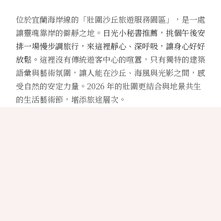
位於宜蘭海岸線的「壯圍沙丘旅遊服務園區」，是一處
讓靈魂靠岸的僻靜之地。
日光小秘書推薦，挑個午後安
排一場慢步調旅行，來這裡靜心、深呼吸，讓身心好好
放鬆。
這裡沒有傳統遊客中心的喧囂，只有獨特的建築
語彙與藝術氛圍，讓人能在沙丘、海風與光影之間，感
受自然的安定力量。2026 年的壯圍更結合與地景共生
的生活藝術節，增添旅途層次。
【沙丘展覽館：地景建築師黃聲遠
的縮影】
走進展覽館，彷彿置身於水泥與光影構成的現代沙穴。
這座由建築師黃聲遠操刀的空間，完美融合了壯圍獨特