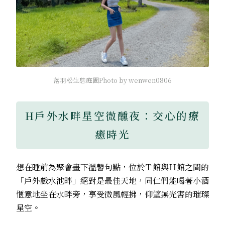
落羽松生態庭園Photo by wenwen0806
H戶外水畔星空微醺夜：交心的療
癒時光
想在睡前為聚會畫下溫馨句點，位於Ｔ館與Ｈ館之間的
「戶外戲水池畔」絕對是最佳天地，同仁們能喝著小酒
愜意地坐在水畔旁，享受微風輕拂，仰望無光害的璀璨
星空。