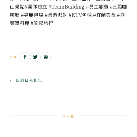
山景點
#
團隊建立
#TeamBuilding #
員工旅遊
#H
館咖
啡廳
#
專屬包場
#
桌遊派對
#KTV
包棟
#
宜蘭美食
#
無
菜單料理
#
質感旅行
分享
← 回到日光札記
下一篇