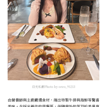
日光私廚Photo by oreo_91213
由營養師與主廚嚴選食材，端出特製牛排與海鮮等驚喜
美味。在採光極佳的用餐區，伴隨窗外的落羽松美景享