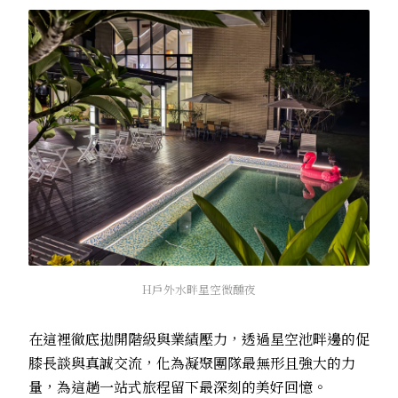
H戶外水畔星空微醺夜
在這裡徹底拋開階級與業績壓力，透過星空池畔邊的促
膝長談與真誠交流，化為凝聚團隊最無形且強大的力
量，為這趟一站式旅程留下最深刻的美好回憶。