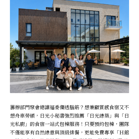
籌辦部門聚會總讓福委傷透腦筋？想兼顧質感食宿又不
想舟車勞頓，日光小秘書強烈推薦「日光綠築」與「日
光私廚」的食宿一站式包棟服務！只要預約包棟，團隊
不僅能享有自然綠意與頂級排餐，更能免費專享「Ｈ館