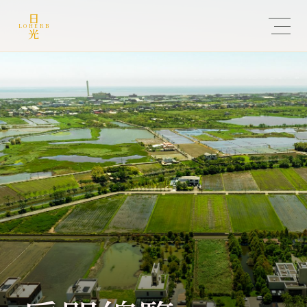
日
LOHERB
光