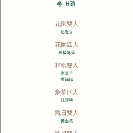
H館
花園雙人
迷迭香
花園四人
檸檬薄荷
精緻雙人
彩葉芋
蔓綠絨
豪華四人
龜背芋
觀日雙人
黃金葛