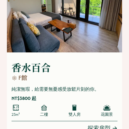
香水百合
F館
純潔無瑕，給需要無憂感受放鬆片刻的你。
NT$3800 起
23m²
二樓
雙人房
花園景
探索房型
→