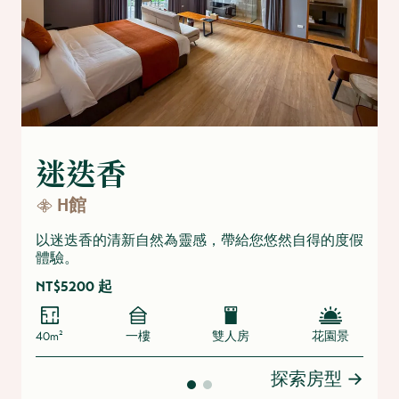
迷迭香
H館
以迷迭香的清新自然為靈感，帶給您悠然自得的度假
體驗。
NT$5200 起
40m²
一樓
雙人房
花園景
探索房型
→