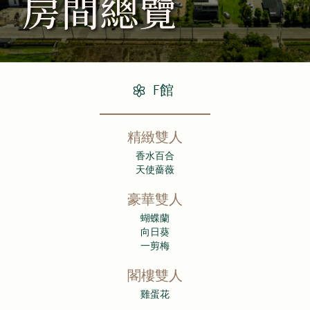
房間總覽
F館
精緻雙人
香水百合
天使薔薇
豪華雙人
蝴蝶蘭
向日葵
一剪梅
閣樓雙人
雞蛋花