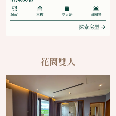
NT$4600 起
36m²
三樓
雙人房
田園景
探索房型
→
花園雙人