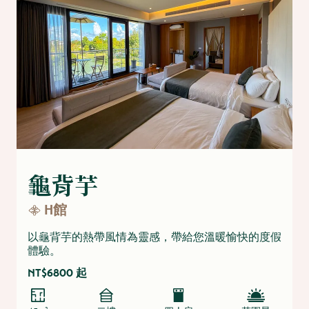
龜背芋
H館
以龜背芋的熱帶風情為靈感，帶給您溫暖愉快的度假
體驗。
NT$6800 起