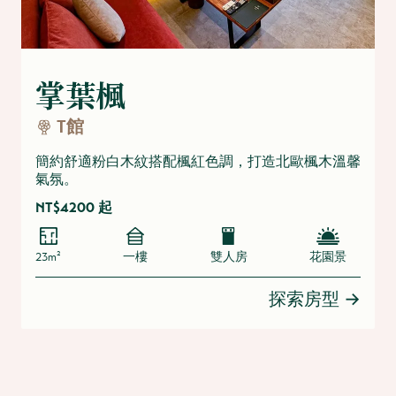
掌葉楓
T館
簡約舒適粉白木紋搭配楓紅色調，打造北歐楓木溫馨
氣氛。
NT$4200 起
23m²
一樓
雙人房
花園景
探索房型
→