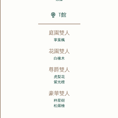
T館
庭園雙人
掌葉楓
花園雙人
白橡木
尊爵雙人
虎梨花
紫光檀
豪華雙人
秤星樹
松羅檜