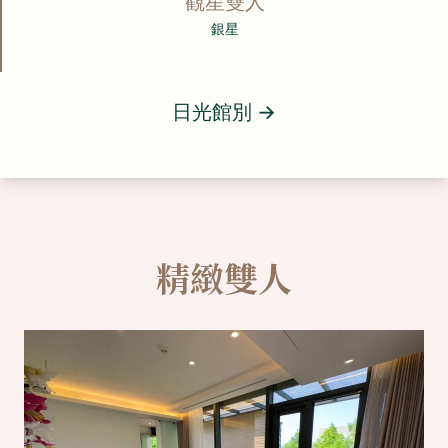
觀星雙人
銀星
日光館別
→
精緻雙人