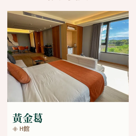
黃金葛
H館