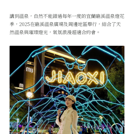
講到溫泉，自然不能錯過每年一度的宜蘭礁溪溫泉燈花
季，2025在礁溪溫泉廣場及周邊地區舉行，結合了天
然溫泉與璀璨燈光，氣氛浪漫超適合約會。