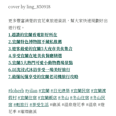
cover by ling_850918
更多豐富清楚的宜花東旅遊資訊，幫大家快速規劃好出
遊行程。
1.超讚的宜蘭看電影好所在
2.宜蘭特色博物館不藏私推薦
3.遊客最愛的宜蘭5大夜市美食集合
4.享受宜蘭在地美食餐廳精選
5.宜蘭5大熱門可愛小動物農場景點
6.以沈浸式沐浴享受一場美好旅行
7.最懂玩懂享受的宜蘭老司機旅行攻略
#loherb
#yilan
#宜蘭
#日光綠築
#宜蘭民宿
#宜蘭渡
假村
#宜蘭住宿
#宜蘭飯店
#冬山
#冬山住宿
#冬山民
宿
#輕旅行
#享受生活
#礁溪 #溫泉燈花季 #溫泉 #燈
花季 #璀璨礁溪