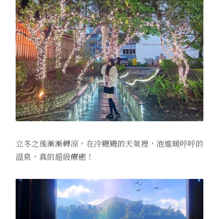
立冬之後漸漸轉涼，在冷颼颼的天氣裡，泡進暖呼呼的
溫泉，真的超級療癒！