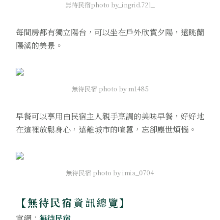
無待民宿photo by_ingrid.721_
每間房都有獨立陽台，可以坐在戶外欣賞夕陽，遠眺蘭
陽溪的美景。
無待民宿 photo by m1485
早餐可以享用由民宿主人親手烹調的美味早餐，好好地
在這裡放鬆身心，遠離城市的喧囂，忘卻塵世煩惱。
無待民宿 photo by imia_0704
【
無待民宿
資訊總覽
】
官網：
無待民宿