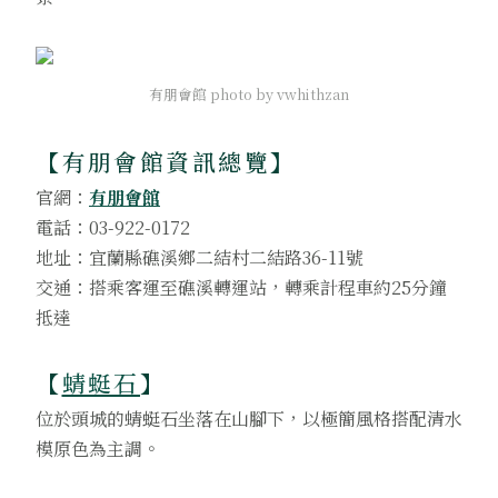
有朋會館 photo by vwhithzan
【
有朋會館資訊總覽
】
官網：
有朋會館
電話：03-922-0172
地址：宜蘭縣礁溪鄉二結村二結路36-11號
交通：搭乘客運至礁溪轉運站，轉乘計程車約25分鐘
抵達
【
蜻蜓石
】
位於頭城的蜻蜓石坐落在山腳下，以極簡風格搭配清水
模原色為主調。