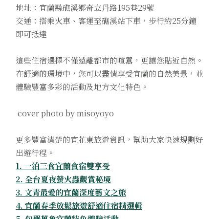
地址：宜蘭縣礁溪鄉奇立丹路195巷29號
交通：搭乘火車、客運至礁溪站下車，步行約25分鐘
即可抵達
這些住宿選擇不僅遠離都市的喧囂，更讓您貼近自然。
在舒適的環境中，您可以盡情享受宜蘭的自然美景，並
體驗豐富多彩的活動及地方文化特色。
cover photo by misoyoyo
更多豐富清楚的宜花東旅遊資訊，幫助大家快速規劃好
出遊行程。
1. 一泊三食宜蘭食宿雙享受
2. 全台夏夜螢火蟲觀賞秘境
3. 文青最愛的宜蘭深度藝文之旅
4. 宜蘭春季放鬆旅遊舒適住宿精選輯
5. 包羅萬象宜蘭特色體驗活動