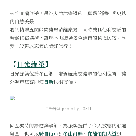
來到宜蘭旅遊，最為人津津樂道的，莫過於隨四季更迭
的自然美景。
我們精選五間能夠讓您遠離塵囂、同時兼具便利交通的
精緻住宿選擇，讓您不再錯過景色絕佳的秘境民宿，享
受一段難以忘懷的美好旅行！
【
日光綠築
】
日光綠築位於冬山鄉，鄰近羅東交流道的便利位置，讓
外縣市旅客即使
自駕
也很方便。
日光綠築 photo by ji.0811
園區獨特的綠建築設計，為旅客提供了令人放鬆的舒適
氛圍，也可以
騎自行車
到
冬山河畔
、
宜蘭伯朗大道
逛