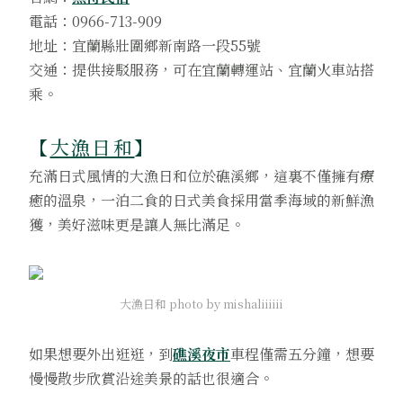
電話：0966-713-909
地址：宜蘭縣壯圍鄉新南路一段55號
交通：提供接駁服務，可在宜蘭轉運站、宜蘭火車站搭
乘。
【
大漁日和
】
充滿日式風情的大漁日和位於礁溪鄉，這裏不僅擁有療
癒的溫泉，一泊二食的日式美食採用當季海域的新鮮漁
獲，美好滋味更是讓人無比滿足。
大漁日和 photo by mishaliiiiii
如果想要外出逛逛，到
礁溪夜市
車程僅需五分鐘，想要
慢慢散步欣賞沿途美景的話也很適合。