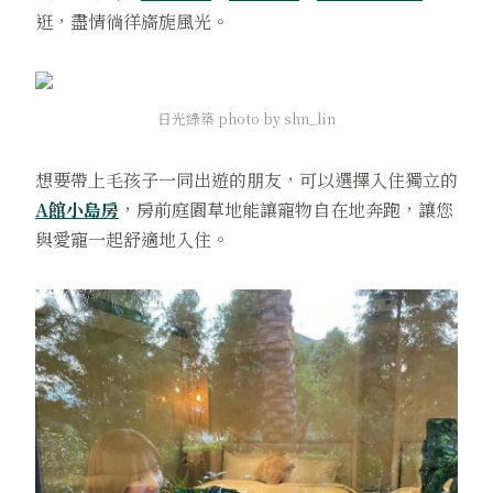
逛，盡情徜徉旖旎風光。
日光綠築 photo by shn_lin
想要帶上毛孩子一同出遊的朋友，可以選擇入住獨立的
A館小島房
，房前庭園草地能讓寵物自在地奔跑，讓您
與愛寵一起舒適地入住。