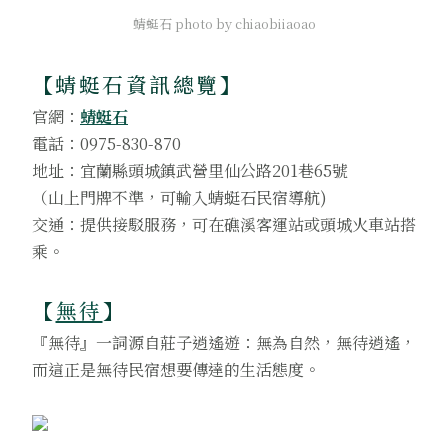
蜻蜓石 photo by chiaobiiaoao
【蜻蜓石資訊總覽
】
官網：
蜻蜓石
電話：0975-830-870
地址：宜蘭縣頭城鎮武營里仙公路201巷65號
（山上門牌不準，可輸入蜻蜓石民宿導航)
交通：提供接駁服務，可在礁溪客運站或頭城火車站搭
乘。
【
無待
】
『無待』一詞源自莊子逍遙遊：無為自然，無待逍遙，
而這正是無待民宿想要傳達的生活態度。