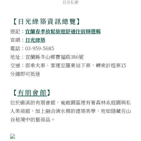
日光私廚
【
日光綠築資訊總覽
】
遊記：
宜蘭春季放鬆旅遊舒適住宿精選輯
官網：
日光綠築
電話：03-959-5685
地址：宜蘭縣冬山鄉寶福路386號
交通：搭乘火車、客運至羅東站下車，轉乘計程車15
分鐘即可抵達
【
有朋會館
】
位於礁溪的有朋會館，寬敞園區裡有著森林系庭園與私
人美術館，加上融合清水模的建築美學，宛如隱藏在山
谷秘境中的藝術品。