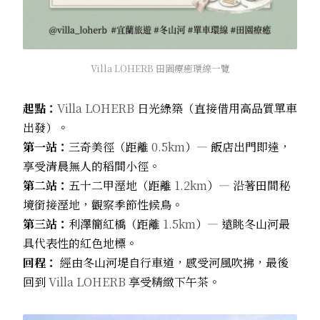
Villa LOHERB 田園療癒環線一覽
起點：
Villa LOHERB
日光綠築（直接借用高品質單車
出發）。
第一站：
三奇美徑（距離
0.5km
）
—
飯店出門即達，
享受清晨無人的稻間小徑。
第二站：
五十二甲溼地（距離
1.2km
）
—
沿著田間秘
境銜接溼地，觀察季節性候鳥。
第三站：
利澤簡紅橋（距離
1.5km
）
—
遠眺冬山河最
具代表性的紅色地標。
回程：
經由冬山河堤自行車道，感受河風吹拂，最後
回到
Villa LOHERB
享受精緻下午茶。