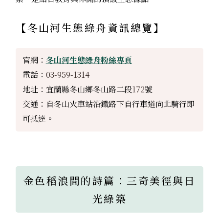
【
冬山河生態綠舟
資訊總覽】
官網：
冬山河生態綠舟粉絲專頁
電話：
03-959-1314
地址：宜蘭縣冬山鄉冬山路二段
172
號
交通：自冬山火車站沿鐵路下自行車道向北騎行即
可抵達。
金色稻浪間的詩篇：三奇美徑與日
光綠築