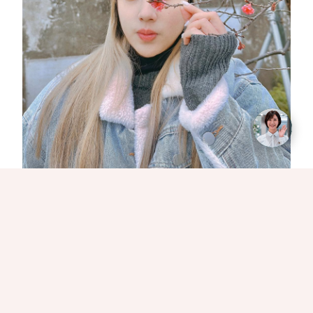
隨著冬末寒氣褪去，2026 年的春神已悄悄降臨蘭陽平
原。宜蘭櫻花季今年因氣候穩定，自 2 月中旬起各處
櫻花便接力綻放，從市區平地的粉紅隧道到山林間的雲
霧花海，交織出最動人的春日篇章。不論你是想尋找免
門票的私房祕境，還是計畫一場輕鬆的親子賞花之旅，
讓日光小秘書將為你揭開宜蘭最迷人的 5 大賞櫻勝