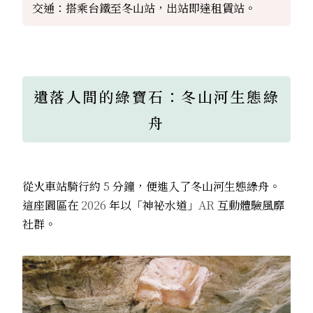
交通：搭乘台鐵至冬山站，出站即達租賃站。
遺落人間的綠寶石：冬山河生態綠
舟
從火車站騎行約
5
分鐘，便進入了冬山河生態綠舟。
這座園區在
2026
年以「神祕水道」
AR
互動體驗風靡
社群。