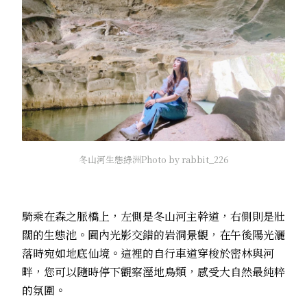
冬山河生態綠洲Photo by rabbit_226
騎乘在森之脈橋上，左側是冬山河主幹道，右側則是壯
闊的生態池。園內光影交錯的岩洞景觀，在午後陽光灑
落時宛如地底仙境。這裡的自行車道穿梭於密林與河
畔，您可以隨時停下觀察溼地鳥類，感受大自然最純粹
的氛圍。