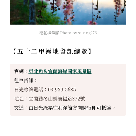
穗花棋盤腳 Photo by suxing273
【
五十二甲溼地
資訊總覽】
官網：
東北角＆宜蘭海岸國家風景區
租車資訊：
日光綠築電話：03-959-5685
地址：宜蘭縣冬山鄉寶福路372號
交通：由日光綠築往利澤簡方向騎行即可抵達。