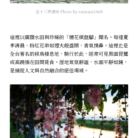
五十二甲濕地 Photo by sunrain2468
這裡以廣闊水田與珍稀的「穗花棋盤腳」聞名。每逢夏
季清晨，粉紅花串如煙火般盛開，香氣撲鼻。這裡也是
全台著名的候鳥棲息地，騎行於此，經常可見黑面琵鷺
或高蹺鴴在田間覓食。溼地氣氛靜謐，水面平靜如鏡，
是捕捉人文與自然融合的絕佳場域。