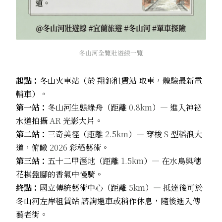
冬山河全覽壯遊線一覽
起點：
冬山火車站（於
翔鈺租賃站
取車，體驗最新電
輔車）。
第一站：
冬山河生態綠舟（距離
0.8km
）
—
進入神祕
水道拍攝
AR
光影大片。
第二站：
三奇美徑（距離
2.5km
）
—
穿梭
S
型稻浪大
道，俯瞰
2026
彩稻藝術。
第三站：
五十二甲溼地（距離
1.5km
）
—
在水鳥與穗
花棋盤腳的香氣中慢騎。
終點：
國立傳統藝術中心（距離
5km
）
—
抵達後可於
冬山河左岸租賃站
諮詢還車或稍作休息，隨後進入傳
藝老街。