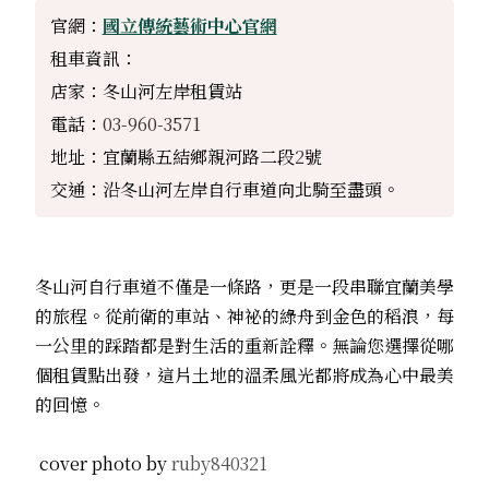
官網：
國立傳統藝術中心官網
租車資訊：
店家：冬山河左岸租賃站
電話：
03-960-3571
地址：宜蘭縣五結鄉親河路二段
2
號
交通：沿冬山河左岸自行車道向北騎至盡頭。
冬山河自行車道不僅是一條路，更是一段串聯宜蘭美學
的旅程。從前衛的車站、神祕的綠舟到金色的稻浪，每
一公里的踩踏都是對生活的重新詮釋。無論您選擇從哪
個租賃點出發，這片土地的溫柔風光都將成為心中最美
的回憶。
cover photo by
ruby840321