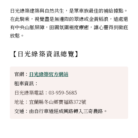
日光綠築建築與自然共生，是單車族最佳的補給據點。
在此騎乘，視覺盡是無邊際的翠綠或金黃稻浪，遠處還
有中央山脈屏障，田園氛圍極度療癒，讓心靈得到徹底
放鬆。
【
日光綠築
資訊總覽】
官網：
日光綠築官方網站
租車資訊：
日光綠築電話：03-959-5685
地址：宜蘭縣冬山鄉寶福路372號
交通：由自行車道經成興路轉入三奇農路。