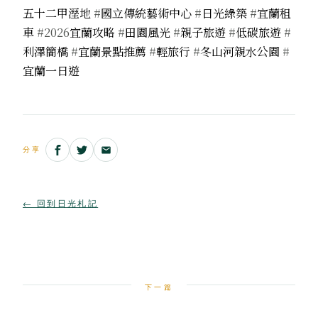
五十二甲溼地
#
國立傳統藝術中心
#
日光綠築
#
宜蘭租
車
#2026
宜蘭攻略
#
田園風光
#
親子旅遊
#
低碳旅遊
#
利澤簡橋
#
宜蘭景點推薦
#
輕旅行
#
冬山河親水公園
#
宜蘭一日遊
分享
← 回到日光札記
下一篇