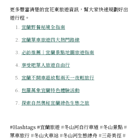
更多豐富清楚的宜花東旅遊資訊，幫大家快速規劃好出
遊行程。
宜蘭野餐秘境全指南
宜蘭單車旅遊四大熱門路線
必訪推薦｜宜蘭景點地圖旅遊指南
享受吧單人旅遊自由行
宜蘭不開車超放鬆兩天一夜輕旅行
包羅萬象宜蘭特色體驗活動
探索自然奧秘宜蘭綠色生態之旅
#Hashtags #宜蘭旅遊
#
冬山河自行車道
#
冬山景點
#
單車旅行
#
冬山火車站
#
冬山河生態綠舟
#
三奇美徑
#