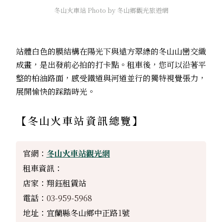
冬山火車站 Photo by 冬山鄉觀光旅遊網
站體白色的膜結構在陽光下與遠方翠綠的冬山山巒交織
成畫，是出發前必拍的打卡點。租車後，您可以沿著平
整的柏油路面，感受鐵道與河道並行的獨特視覺張力，
展開愉快的踩踏時光。
【
冬山火車站
資訊總覽】
官網：
冬山火車站觀光網
租車資訊：
店家：翔鈺租賃站
電話：
03-959-5968
地址：宜蘭縣冬山鄉中正路
1
號