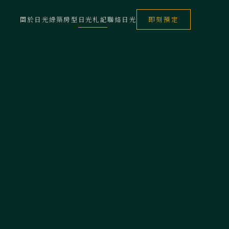
關於日光
綠築房型
日光札記
聯絡日光
即刻預定