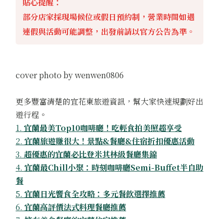
貼心提醒：
部分店家採現場候位或假日預約制，營業時間如遇
連假與活動可能調整，出發前請以官方公告為準。
cover photo by
wenwen0806
更多豐富清楚的宜花東旅遊資訊，幫大家快速規劃好出
遊行程。
1.
宜蘭最美Top10咖啡廳！吃輕食拍美照超享受
2.
宜蘭旅遊賺很大！景點&餐廳&住宿折扣優惠活動
3.
超優惠的宜蘭必比登米其林級餐廳集錦
4.
宜蘭最Chill小聚：時刻咖啡廳Semi-Buffet半自助
餐
5.
宜蘭日光饗食全攻略：多元餐飲選擇推薦
6.
宜蘭高評價法式料理餐廳推薦