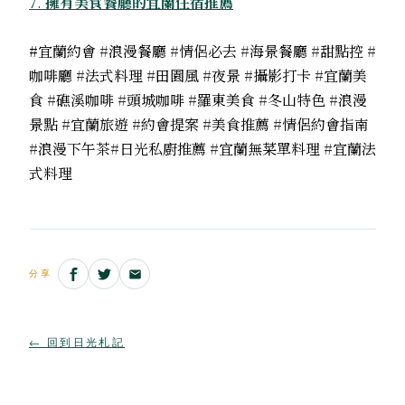
7.
擁有美食餐廳的宜蘭住宿推薦
#宜蘭約會
#
浪漫餐廳
#
情侶必去
#
海景餐廳
#
甜點控
#
咖啡廳
#
法式料理
#
田園風
#
夜景
#
攝影打卡
#
宜蘭美
食
#
礁溪咖啡
#
頭城咖啡
#
羅東美食
#
冬山特色
#
浪漫
景點
#
宜蘭旅遊
#
約會提案
#
美食推薦
#
情侶約會指南
#
浪漫下午茶
#
日光私廚推薦
#
宜蘭無菜單料理
#
宜蘭法
式料理
分享
← 回到日光札記