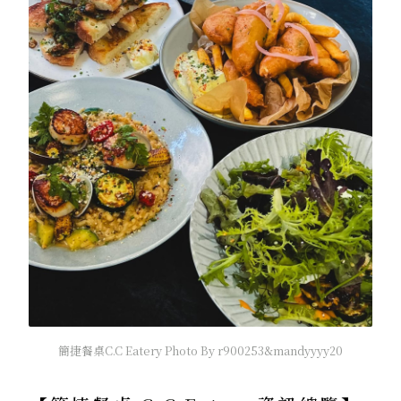
簡捷餐桌C.C Eatery Photo By r900253&mandyyyy20