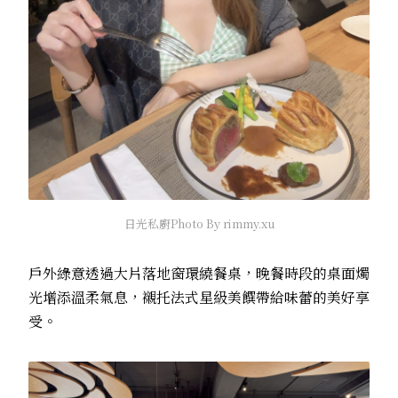
日光私廚Photo By rimmy.xu
戶外綠意透過大片落地窗環繞餐桌，晚餐時段的桌面燭
光增添溫柔氣息，襯托法式星級美饌帶給味蕾的美好享
受。