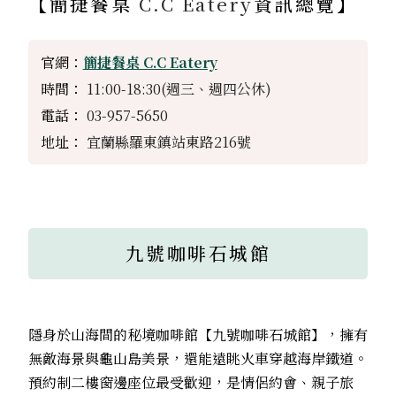
【
簡捷餐桌
C.C Eatery
資訊總覽】
官網：
簡捷餐桌 C.C Eatery
時間：
11:00-18:30(週三、週四公休)
電話：
03-957-5650
地址：
宜蘭縣羅東鎮站東路216號
九號咖啡石城館
隱身於山海間的秘境咖啡館【九號咖啡石城館】，擁有
無敵海景與龜山島美景，還能遠眺火車穿越海岸鐵道。
預約制二樓窗邊座位最受歡迎，是情侶約會、親子旅