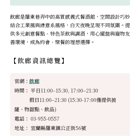
飲廊是羅東巷弄中的高質感義式餐酒館，空間設計巧妙
結合工業風與綠意系風格，白天夜晚呈現不同氛圍。提
供多元創意餐點、特色茶飲與調酒，用心擺盤與寵物友
善環境，成為約會、聚餐的理想選擇。
【
飲廊
資訊總覽】
官網：
飲廊
時間： 平日
11:00–15:30, 17:00–21:30
假日
11:00–21:30
(15:30-17:00
僅提供披
薩、物甜點、飲品
)
電話：
03-955-0557
地址： 宜蘭縣羅東鎮公正街
56
號