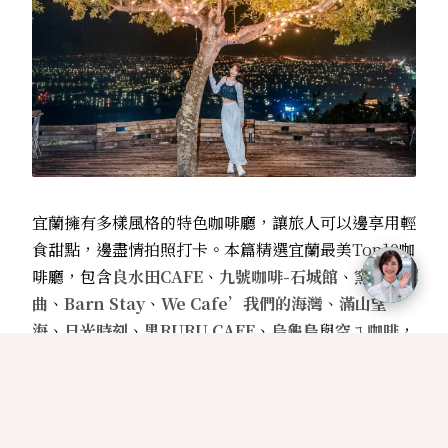
宜蘭擁有多樣風格的特色咖啡廳，讓旅人可以邊享用輕
食甜點，邊盡情拍照打卡。本篇精選宜蘭最美
Top10
咖
啡廳，包含
良水田CAFE
、
九號咖啡-石城館
、
窯籃
曲
、
Barn Stay
、
We Cafe’我們的海灣
、
滿山望
海
、
日光時刻
、
黑RURU CAFE
、
烏龜島
與
空ㄟ咖啡
，
每一間都有獨特設計和迷人景觀，是假期放鬆的最佳選
擇。