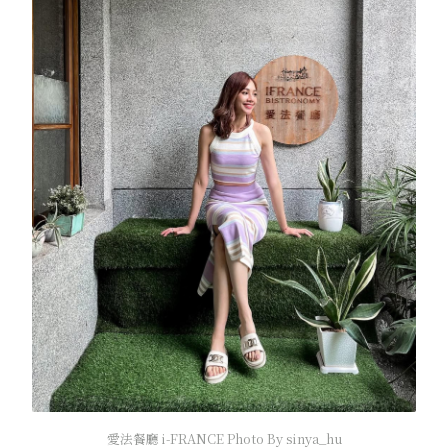
愛法餐廳 i-FRANCE Photo By sinya_hu