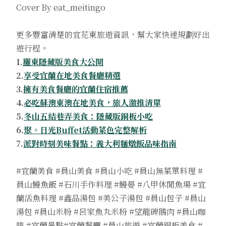
Cover By eat_meitingo
更多豐富清楚的宜花東旅遊資訊，幫大家快速規劃好出
遊行程。
1.
羅東隱藏版美食大公開
2.
享受宜蘭在地美食餐廳精選
3.
擁有美食餐廳的宜蘭住宿推薦
4.
必吃蘇澳東澳在地美食，旅人激推清單
5.
冬山五結巷弄美食：隱藏版銅板小吃
6.
聚。日光Buffet活動菜色完整解析
7.
派對時刻美味餐點：義大利麵燉飯品味指南
#宜蘭美食 #員山美食 #員山小吃 #員山無菜單料理 #
員山鰻魚飯 #石川手作料理 #鰻晏 #八甲休閒魚場 #宜
蘭活魚料理 #鑫品湯包 #美公子湯包 #員山包子 #員山
湯包 #員山米粉 #呂家魚丸米粉 #望龍碑鵝肉 #員山咖
啡 #宜蘭景點#宜蘭餐廳 #員山旅遊 #宜蘭銅板美食 #