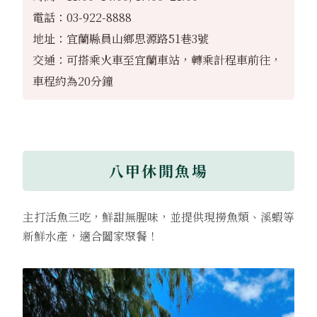
電話：03-922-8888
地址：宜蘭縣員山鄉思源路51巷3號
交通：可搭乘火車至宜蘭車站，轉乘計程車前往，
車程約為20分鐘
八甲休閒魚場
主打活魚三吃，鮮甜無腥味，並提供現撈魚類、溪蝦等
新鮮水產，適合闔家聚餐！