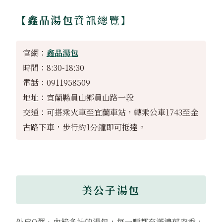
【鑫品湯包
資訊總覽】
官網：
鑫品湯包
時間：8:30-18:30
電話：0911958509
地址：宜蘭縣員山鄉員山路一段
交通：可搭乘火車至宜蘭車站，轉乘公車1743至金
古路下車，步行約1分鐘即可抵達。
美公子湯包
外皮Q彈、內餡多汁的湯包，每一顆都充滿濃郁肉香，