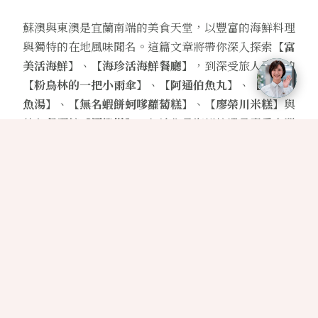
蘇澳與東澳是宜蘭南端的美食天堂，以豐富的海鮮料理
與獨特的在地風味聞名。這篇文章將帶你深入探索
【富
美活海鮮】
、
【海珍活海鮮餐廳】
，到深受旅人喜愛的
【粉鳥林的一把小雨傘】
、
【阿通伯魚丸】
、
【阿芬鮮
魚湯】
、
【無名蝦餅蚵嗲蘿蔔糕】
、
【廖榮川米糕】
與
特色餐酒館
【酒橙榙】
，無論你是海鮮控還是喜愛台灣
小吃，這些推薦絕對不容錯過！