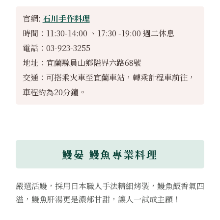
官網:
石川手作料理
時間：11:30-14:00 、17:30 -19:00 週二休息
電話：03-923-3255
地址：宜蘭縣員山鄉隘界六路68號
交通：可搭乘火車至宜蘭車站，轉乘計程車前往，
車程約為20分鐘。
鰻晏 鰻魚專業料理
嚴選活鰻，採用日本職人手法精細烤製，鰻魚飯香氣四
溢，鰻魚肝湯更是濃郁甘甜，讓人一試成主顧！