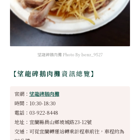
望龍碑鵝肉攤 Photo By benz_9527
【望龍碑鵝肉攤
資訊總覽】
官網：
望龍碑鵝肉攤
時間：10:30-18:30
電話：03-922-8448
地址：宜蘭縣員山鄉坡城路23-12號
交通：可從宜蘭轉運站轉乘計程車前往，車程約為