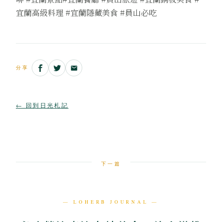
宜蘭高級料理 #宜蘭隱藏美食 #員山必吃
分享
← 回到日光札記
下一篇
— LOHERB JOURNAL —