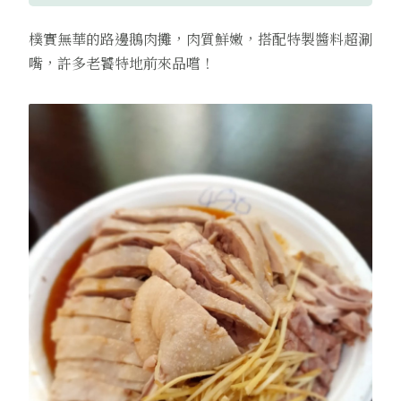
樸實無華的路邊鵝肉攤，肉質鮮嫩，搭配特製醬料超涮
嘴，許多老饕特地前來品嚐！