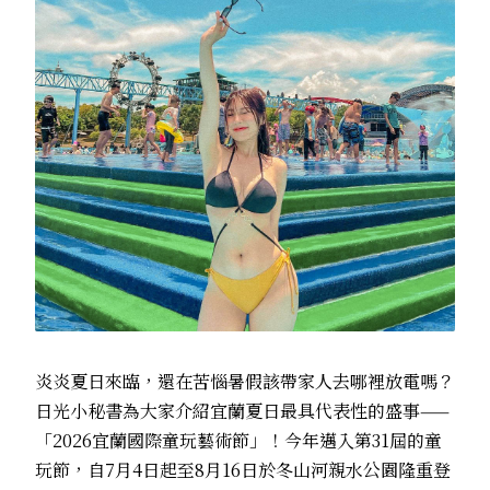
炎炎夏日來臨，還在苦惱暑假該帶家人去哪裡放電嗎？
日光小秘書為大家介紹宜蘭夏日最具代表性的盛事——
「2026宜蘭國際童玩藝術節」！今年邁入第31屆的童
玩節，自7月4日起至8月16日於冬山河親水公園隆重登