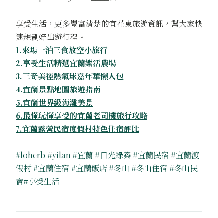
享受生活，更多豐富清楚的宜花東旅遊資訊，幫大家快
速規劃好出遊行程。
1.來場一泊三食放空小旅行
2.享受生活精選宜蘭樂活農場
3.三奇美徑熱氣球嘉年華懶人包
4.宜蘭景點地圖旅遊指南
5.宜蘭世界級海灘美景
6.最懂玩懂享受的宜蘭老司機旅行攻略
7.宜蘭露營民宿度假村特色住宿評比
#loherb
#yilan
#宜蘭
#日光綠築
#宜蘭民宿
#宜蘭渡
假村
#宜蘭住宿
#宜蘭飯店
#冬山
#冬山住宿
#冬山民
宿
#享受生活