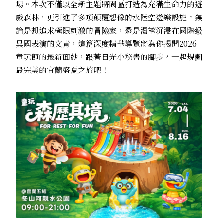
場。本次不僅以全新主題將園區打造為充滿生命力的遊
戲森林，更引進了多項顛覆想像的水陸空遊樂設施。無
論是想追求極限刺激的冒險家，還是渴望沉浸在國際級
異國表演的文青，這篇深度精華導覽將為你揭開2026
童玩節的最新面紗，跟著日光小秘書的腳步，一起規劃
最完美的宜蘭盛夏之旅吧！