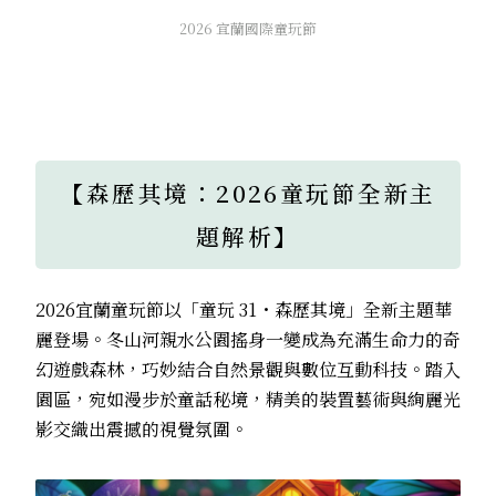
2026 宜蘭國際童玩節
【森歷其境：2026童玩節全新主
題解析】
2026宜蘭童玩節以「童玩 31・森歷其境」全新主題華
麗登場。冬山河親水公園搖身一變成為充滿生命力的奇
幻遊戲森林，巧妙結合自然景觀與數位互動科技。踏入
園區，宛如漫步於童話秘境，精美的裝置藝術與絢麗光
影交織出震撼的視覺氛圍。