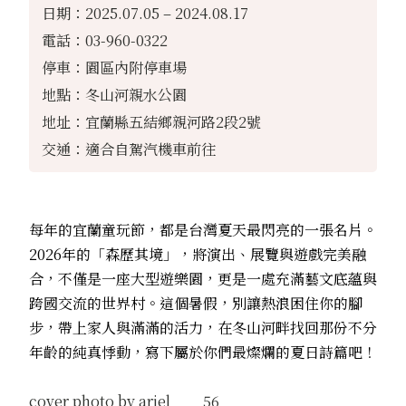
日期：2025.07.05 – 2024.08.17
電話：03-960-0322
停車：園區內附停車場
地點：冬山河親水公園
地址：宜蘭縣五結鄉親河路2段2號
交通：適合自駕汽機車前往
每年的宜蘭童玩節，都是台灣夏天最閃亮的一張名片。
2026年的「森歷其境」，將演出、展覽與遊戲完美融
合，不僅是一座大型遊樂園，更是一處充滿藝文底蘊與
跨國交流的世界村。這個暑假，別讓熱浪困住你的腳
步，帶上家人與滿滿的活力，在冬山河畔找回那份不分
年齡的純真悸動，寫下屬於你們最燦爛的夏日詩篇吧！
cover photo by ariel____56