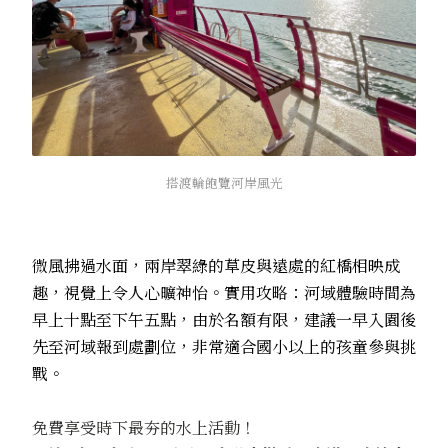
搭渡輪飽覽河岸風光
微風拂過水面，兩岸翠綠的草皮與遠處的紅橋相映成
趣，視覺上令人心曠神怡。實用攻略：河域體驗時間為
早上十點至下午五點，由於名額有限，建議一早入園後
先至河域報到處劃位，非常適合國小以上的孩童參與挑
戰。
免費享受時下最夯的水上活動！