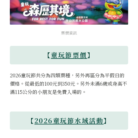
票價資訊
【
童玩節票價
】
2026童玩節共分為四類票種，另外再區分為平假日的
價格。從最低的100元到350元。另外未滿6歲或身高不
滿115公分的小朋友是免費入場的。
【
2026童玩節水域活動
】