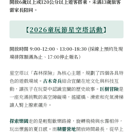
開放6歲以上或120公分以上遊客搭乘，未滿13歲旅客
需家長陪同。
【
2026童玩節星空塔活動
】
開放時間 9:00-12:00、13:00-18:30
(採線上預約及現
場排隊額滿為止、17:00停止報名）
星空塔以「森林探險」為核心主題，規劃了四個各具特
色的遊戲場域。
古木奇兵
結合宜蘭在地文化與科技互
動，讓孩子在玩耍中認識宜蘭的歷史故事。
巨樹冒險
是
一座充滿挑戰的高空障礙場，搖擺橋、滑索和充氣滑梯
讓人腎上腺素飆升。
探索樂園
走的是輕鬆歡樂路線，旋轉飛椅與水霧相伴，
玩出懷舊的夏日感。而
精靈營地
開放時間最長，從早上