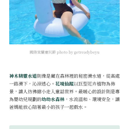
國際宜蘭童玩節 photo by getreadybeyu
神木精靈水道
則像是藏在森林裡的秘密滑水道，從高處
一路滑下，沁涼透心。
花境仙蹤
以巨型花卉植物為佈
景，讓人彷彿縮小走入童話世界。最暖心的設計則是專
為嬰幼兒規劃的
幼幼水森林
，水流溫和、環境安全，讓
爸媽能放心陪著最小的孩子一起戲水。