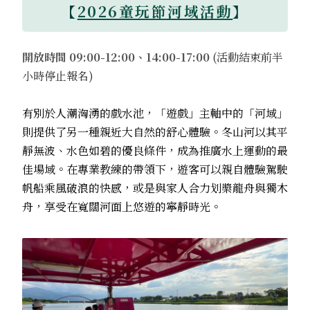
【
2026童玩節河域活動
】
開放時間 09:00-12:00、14:00-17:00
(活動結束前半
小時停止報名)
有別於人潮洶湧的戲水池，「遊戲」主軸中的「河域」
則提供了另一種親近大自然的舒心體驗。冬山河以其平
靜無波、水色如碧的優良條件，成為推廣水上運動的最
佳場域。在專業教練的帶領下，遊客可以親自體驗駕駛
帆船乘風破浪的快感，或是與家人合力划槳龍舟與獨木
舟，享受在寬闊河面上悠遊的寧靜時光。