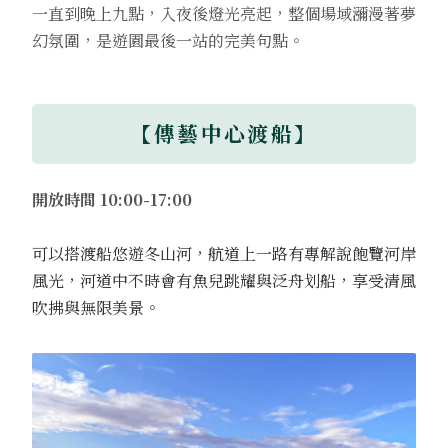
一直到晚上九點，入夜後燈光亮起，整個場域瀰漫著夢
幻氛圍，是遊園最後一站的完美句點。
【傳藝中心渡船】
開放時間 10:00-17:00
可以搭渡船悠遊冬山河，航道上一路有專解說飽覽河岸
風光，河道中不時會有魚兒跳耀與泛舟划船，享受清風
吹拂與無限美景。