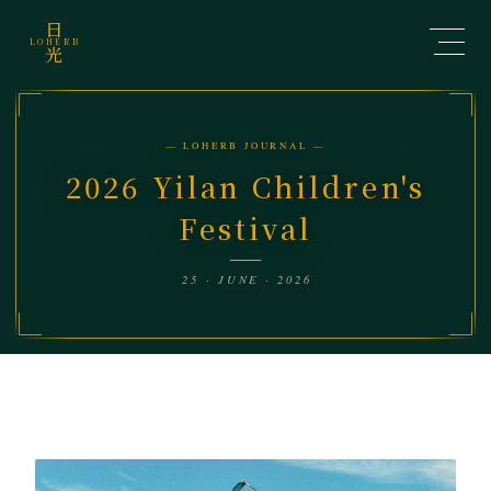
日
LOHERB
光
— LOHERB JOURNAL —
2026 Yilan Children's
Festival
25 · JUNE · 2026