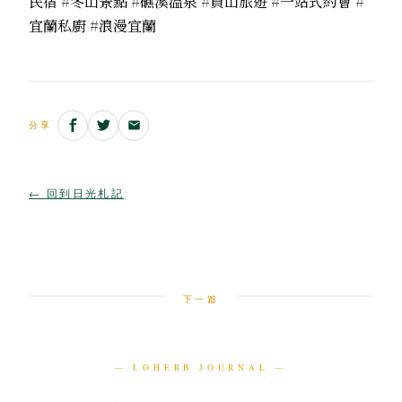
民宿
#
冬山景點
#
礁溪溫泉
#
員山旅遊
#
一站式約會
#
宜蘭私廚
#
浪漫宜蘭
分享
← 回到日光札記
下一篇
— LOHERB JOURNAL —