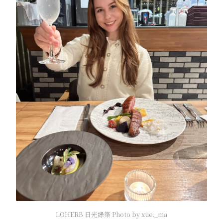
LOHERB 日光綠築 Photo by xue._ma