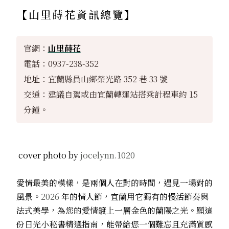
【
山里蒔花
資訊總覽】
官網：
山里蒔花
電話：0937-238-352
地址：宜蘭縣員山鄉榮光路 352 巷 33 號
交通：建議自駕或由宜蘭轉運站搭乘計程車約 15
分鐘。
cover photo by
jocelynn.1020
愛情最美的模樣，是兩個人在對的時間，遇見一場對的
風景。
2026
年的情人節，宜蘭用它獨有的慢活節奏與
法式美學，為您的愛情鍍上一層金色的蘭陽之光。願這
份日光小秘書精選指南，能帶給您一個難忘且充滿質感