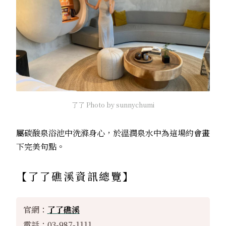
了了 Photo by sunnychumi
屬碳酸泉浴池中洗滌身心，於溫潤泉水中為這場約會畫
下完美句點。
【
了了礁溪
資訊總覽】
官網：
了了礁溪
電話：03-987-1111