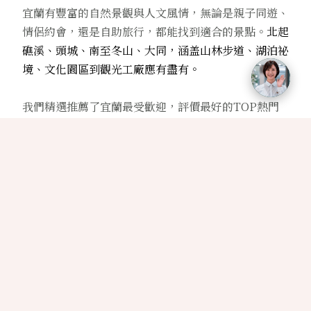
宜蘭有豐富的自然景觀與人文風情，無論是親子同遊、
情侶約會，還是自助旅行，都能找到適合的景點。
北起
礁溪、頭城、南至冬山、大同，涵盖山林步道、湖泊祕
境、文化園區到觀光工廠應有盡有。
我們精選推薦了宜蘭最受歡迎，評價最好的TOP熱門
15大景點，包含有【
蘭陽博物館】、
【
抹茶山】、
【
斑比山丘】、
【
冬山河親水公園】、
【
梅花湖】、
【
林美石磐步道】、
【
林業文化園區】、
【
傳統藝術中
心】、
【
太平山森林遊樂區】、
【
龜山島】、
【
北關
海潮公園】、
【
金車噶瑪蘭酒廠】、
【
日光宜蘭渡假
村】、
【
中興文化創意園區】、
【
冬山車站生態綠
舟】。