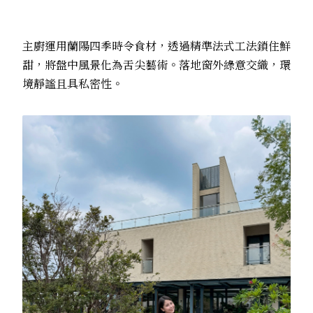
主廚運用蘭陽四季時令食材，透過精準法式工法鎖住鮮
甜，將盤中風景化為舌尖藝術。落地窗外綠意交織，環
境靜謐且具私密性。