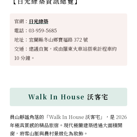
【
日光綠築
資訊總覽】
官網：
日光綠築
電話：03-959-5685
地址：宜蘭縣冬山鄉寶福路 372 號
交通：建議自駕，或由羅東火車站搭乘計程車約
10 分鐘。
Walk In House
沃客宅
員山靜謐角落的「
Walk In House
沃客宅」，是
2026
年極具質感的精品旅宿。現代極簡建築透過大面積開
窗，將雪山脈與農村景緻化為妝飾。