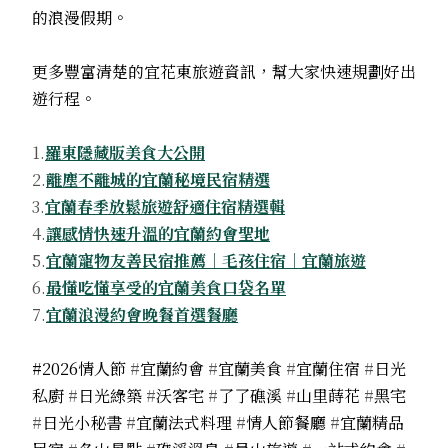
的浪漫假期。
更多豐富清楚的宜花東旅遊資訊，幫大家快速規劃好出
遊行程。
1.
羅東隱藏版美食大公開
2.
離塵不離城的宜蘭秘境民宿精選
3.
宜蘭春季放鬆旅遊舒適住宿精選輯
4.
讓感情快速升溫的宜蘭約會聖地
5.
宜蘭寵物友善民宿推薦｜毛孩住宿｜宜蘭旅遊
6.
最懂吃懂享受的宜蘭美食口袋名單
7.
宜蘭浪漫約會晚餐首選餐廳
#2026情人節
#
宜蘭約會
#
宜蘭美食
#
宜蘭住宿
#
日光
私廚
#
日光綠築
#
沃客宅
#
了了礁溪
#
山里蒔花
#
黑宅
#
日光小秘書
#
宜蘭法式料理
#
情人節餐廳
#
宜蘭精品