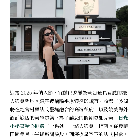
迎接
2026
年情人節，宜蘭已蛻變為全台最具質感的法
式約會聖地。這座被蘭陽平原懷抱的城市，匯聚了多間
將在地食材與法式靈魂融合的高端私廚，以及媲美海外
設計旅店的美學建築。為了讓您的假期更加完美，
日光
小秘書精心挑選
了一系列「一站式約會」指南。從晨曦
田園美景、午後悠閒漫步，到深夜星空下的法式慢食，