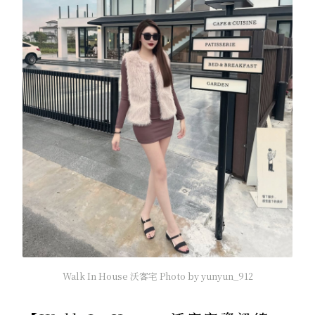
Walk In House 沃客宅 Photo by yunyun_912