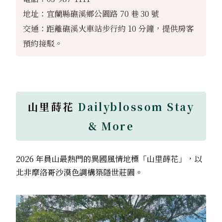
地址：宜蘭縣礁溪鄉公園路 70 巷 30 號
交通：距離礁溪火車站步行約 10 分鐘，提供房客
預約接駁。
山里蒔花
Dailyblossom Stay
& More
2026
年員山最熱門的異國風情地標「山里蒔花」，以
北非摩洛哥沙漠色調構築隱世莊園。