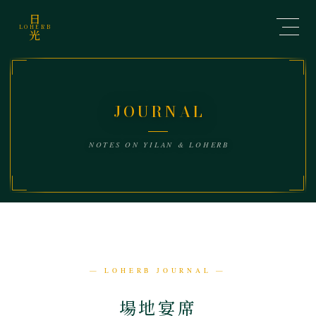
日
LOHERB
光
場地宴席
JOURNAL
NOTES ON YILAN & LOHERB
— LOHERB JOURNAL —
場地宴席