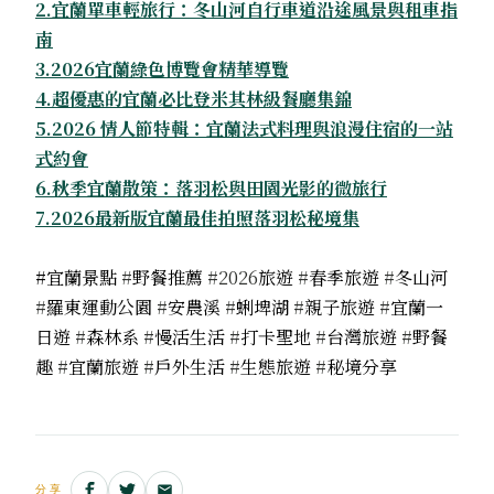
2.宜蘭單車輕旅行：冬山河自行車道沿途風景與租車指
南
3.2026宜蘭綠色博覽會精華導覽
4.超優惠的宜蘭必比登米其林級餐廳集錦
5.2026 情人節特輯：宜蘭法式料理與浪漫住宿的一站
式約會
6.秋季宜蘭散策：落羽松與田園光影的微旅行
7.2026最新版宜蘭最佳拍照落羽松秘境集
#宜蘭景點
#
野餐推薦
#2026
旅遊
#
春季旅遊
#
冬山河
#
羅東運動公園
#
安農溪
#
蜊埤湖
#
親子旅遊
#
宜蘭一
日遊
#
森林系
#
慢活生活
#
打卡聖地
#
台灣旅遊
#
野餐
趣
#
宜蘭旅遊
#
戶外生活
#
生態旅遊
#
秘境分享
分享