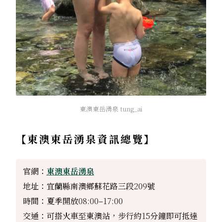
東澳東岳湧泉 tung_ai
【東澳東岳湧泉資訊總覽】
官網：
東澳東岳湧泉
地址：宜蘭縣南澳鄉蘇花路三段
209
號
時間：夏季開放
08:00
–
17:00
交通：可搭火車至東澳站，步行約
15
分鐘即可抵達