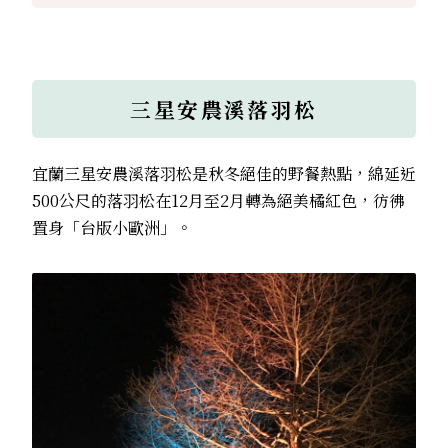
三星安農溪落羽松
宜蘭三星安農溪落羽松是秋冬絕佳的野餐熱點，綿延近
500公尺的落羽松在12月至2月轉為絕美橘紅色，彷彿
置身「台版小歐洲」。