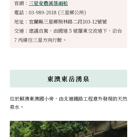
官網：
三星安農溪落雨松
電話：03-989-2018 (三星鄉公所)
地址：
宜蘭縣三星鄉照林路二段103-12號號
交通：建議自駕，由國道 5 號羅東交流道下，沿台
7 丙線往三星方向行駛。
東澳東岳湧泉
位於蘇澳東澳國小旁，由北迴鐵路工程意外發現的天然
泉水。