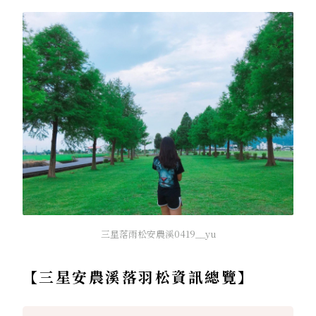
三星落雨松安農溪0419__yu
【三星安農溪落羽松資訊總覽】