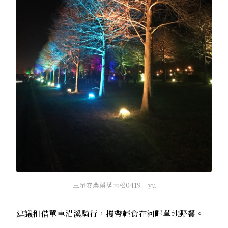
三星安農溪落雨松0419__yu
建議租借單車沿溪騎行，攜帶輕食在河畔草地野餐。