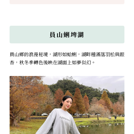
員山蜊埤湖
員山鄉的浪漫秘境，湖形如蛤蜊，湖畔種滿落羽松與銀
杏，秋冬季轉色後映在湖面上如夢似幻。