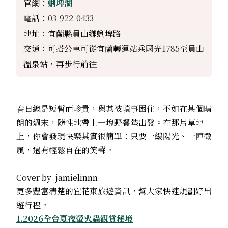
官網：
蜊埤湖
電話：
03-922-0433
地址：宜蘭縣員山鄉蜊埤路
交通：可搭公車可從宜蘭轉運站乘國光
1785
至員山
溫泉站，再步行前往
春日總是短暫而珍貴，與其被瑣事困住，不如在某個晴
朗的週末，隨性地帶上一塊野餐墊出發。在那片草地
上，你會發現快樂其實很簡單：只要一縷陽光、一陣微
風，還有輕鬆自在的笑聲。
Cover by jamielinnn_
更多豐富清楚的宜花東旅遊資訊，幫大家快速規劃好出
遊行程。
1.2026全台夏夜螢火蟲觀賞秘境