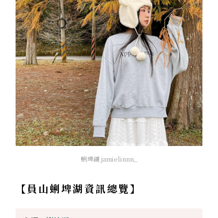
蜊埤湖 jamielinnn_
【員山蜊埤湖資訊總覽】