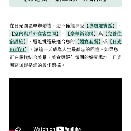
在日光園區舉辦婚禮，您不僅能享受
【
專屬迎賓區
】
、
【
室內與戶外宴客空間
】
、
【
豪華新娘房
】
與
【
完善住
宿設施
】
，還能挑選最適合您的
【
婚宴套餐
】
或
【
日光
Buffet
】
，讓這一天成為人生最難忘的回憶。如果您
正在尋找結合美景、美食與絕佳氛圍的婚宴場地，日光
園區無疑是您的最佳選擇。