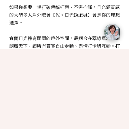
如果你想要一場打破傳統框架、不需拘謹，且充滿質感
的大型多人戶外聚會【佐。日光Buffet】會是你的理想
選擇。
宜蘭日光擁有開闊的戶外空間，最適合在翠綠草地與晴
朗藍天下，讓所有賓客自由走動、盡情打卡與互動。打
破了每個人都必須固定在座位上的傳統套餐形式，本場
地主打輕鬆自在的站立式或遊走式雞尾酒會，即便容納
百人以上也完全沒問題，讓整場聚會更加活絡、熱鬧且
不失格調。