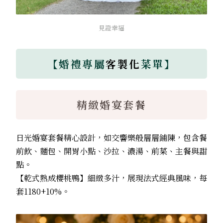
見證幸福
【婚禮專屬
客製化
菜單】
精緻婚宴套餐
日光婚宴套餐精心設計，如交響樂般層層鋪陳，包含
餐
前飲、
麵包、開胃小點、沙拉、濃湯、前菜、主餐與甜
點。
【乾式熟成櫻桃鴨】細緻多汁，展現法式經典風味，每
套1180+10%。