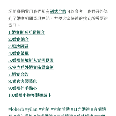
場地餐點費用我們都有
制式合約
可以參考，我們另外條
列了婚宴相關資訊連結，方便大家快速的找到所需要的
資訊。
1.婚宴影音互動簡介
2.婚宴總介
3.場地園區
4.婚宴菜單
5.婚禮情境新人實例見證
6.室內戶外婚宴佈置案例
7.婚宴合約
8.素食客製菜色
9.婚禮伴手點心
10.婚禮小物客製邀請卡
#loherb
#yilan
#宜蘭
#宜蘭活動
#日光婚禮
#宜蘭婚