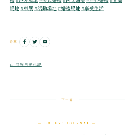
禮
#戶外場地
#美式婚禮
#西式婚禮
#戶外婚禮
#宜蘭
場地
#車展
#活動場地
#婚禮場地
#享受生活
分享
← 回到日光札記
下一篇
— LOHERB JOURNAL —