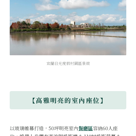
宜蘭日光度假村園區景緻
【高雅明亮的室內座位】
以玻璃帷幕打造，50坪明亮室內
餐廳區
容納60人座