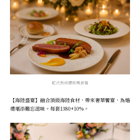
乾式熟成櫻桃鴨套餐
【海陸盛宴】融合頂級海陸食材，帶來奢華饗宴，為婚
禮增添難忘滋味。
每套1380+10%。