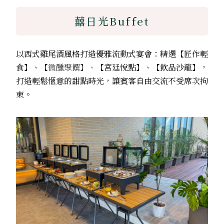
囍日光Buffet
以西式雞尾酒風格打造優雅流動式宴會：精選【匠作輕
食】、【
微醺聚饌】、
【宮廷悅點】、【飲品沙龍】，
打造輕鬆愜意的甜點時光，讓賓客自由交流不受席次拘
束。