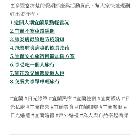
更多豐富清楚的假期節慶與活動資訊，幫大家快速規劃
好出遊行程。
1.避開人潮宜蘭景點輕鬆玩
2.宜蘭不塞車路線圖
3.肺炎病毒旅遊防疫須知
4.抵禦肺炎病毒的飲食指南
5.宜蘭安心旅宿回饋加碼方案
6.享受吧一個人旅行
7.蘇花改交通駕駛懶人包
8.免費共享單車輕旅行
#宜蘭 #日光綠築 #宜蘭民宿 #宜蘭住宿 #宜蘭飯店 #日
光私廚 #宜蘭夜景 #宜蘭美食 #宜蘭咖啡 #宜蘭餐廳 #
日光婚禮 #宜蘭婚禮 #戶外婚禮 #為人與自然搭起橋樑