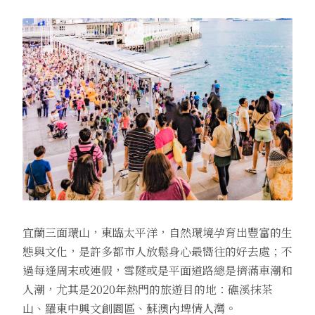
宜蘭三面環山，東臨太平洋，自然環境孕育出豐富的生
態與文化，是許多都市人放鬆身心最嚮往的好去處；不
過每逢周末或連假，雪隧或是平面道路總是擠滿車潮和
人潮，尤其是2020年熱門的旅遊目的地：礁溪抹茶
山、羅東中興文創園區、蘇澳內埤情人灣。