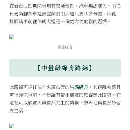
在看台活動期間現場有交通管制，汽車無法進入。而從
日光騎腳踏車過去宜蘭伯朗大道只要10多分鐘，因此
騎腳踏車前往伯朗大道是一個更方便輕鬆的選擇。
生態綠舟
【中量級綠舟路線】
此路線可通往位在火車站旁的
生態綠舟
，其距離較遠且
需行經快車道，不建議有帶小朋友的旅客走此路線。在
這裡可以欣賞人與自然共生的美景，謙卑地與自然學習
綠生活。