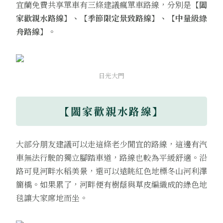
宜蘭免費共享單車有三條建議瘋單車路線，分別是
【闔
家歡親水路線】、【季節限定景致路線】、【中量級綠
舟路線】。
日光大門
【闔家歡親水路線】
大部分朋友建議可以走這條老少閒宜的路線，這邊有汽
車無法行駛的獨立腳踏車道，路線也較為平緩舒適。沿
路可見河畔水稻美景，還可以遠眺紅色地標冬山河利澤
簡橋。如果累了，河畔便有樹蔭與草皮編織成的綠色地
毯讓大家席地而坐。