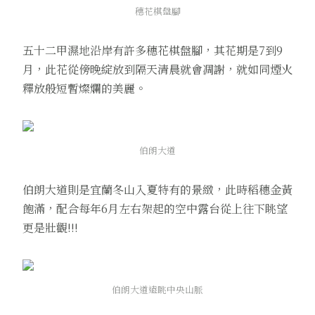
穗花棋盤腳
五十二甲濕地沿岸有許多穗花棋盤腳，其花期是7到9
月，此花從傍晚綻放到隔天清晨就會凋謝，就如同煙火
釋放般短暫燦爛的美麗。
伯朗大道
伯朗大道則是宜蘭冬山入夏特有的景緻，此時稻穗金黃
飽滿，配合每年6月左右架起的空中露台從上往下眺望
更是壯觀!!!
伯朗大道遠眺中央山脈