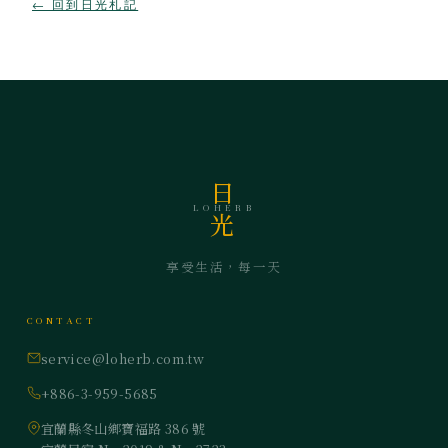
← 回到日光札記
日
LOHERB
光
享受生活，每一天
CONTACT
service@loherb.com.tw
+886-3-959-5685
宜蘭縣冬山鄉寶福路 386 號