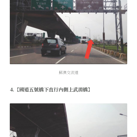
蘇澳交流道
4.【國道五號橋下直行內側上武淵橋】