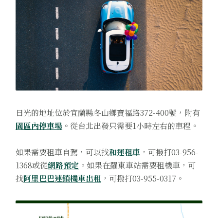
日光的地址位於宜蘭縣冬山鄉寶福路372-400號，附有
園區內停車場
。從台北出發只需要1小時左右的車程。
如果需要租車自駕，可以找
和運租車
，可撥打03-956-
1368或從
網路預定
。如果在羅東車站需要租機車，可
找
阿里巴巴連鎖機車出租
，可撥打03-955-0317。