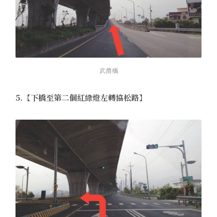
武淵橋
5.【下橋至第二個紅綠燈左轉協松路】