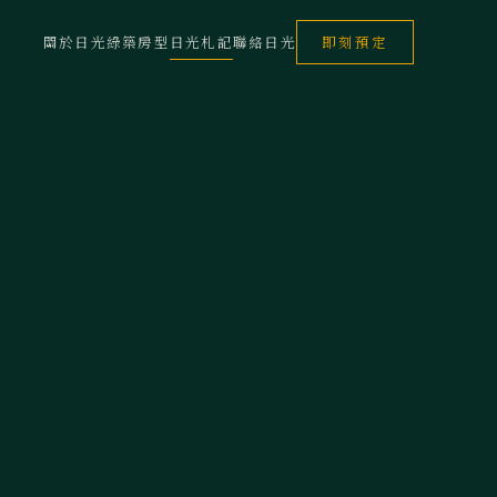
關於日光
綠築房型
日光札記
聯絡日光
即刻預定