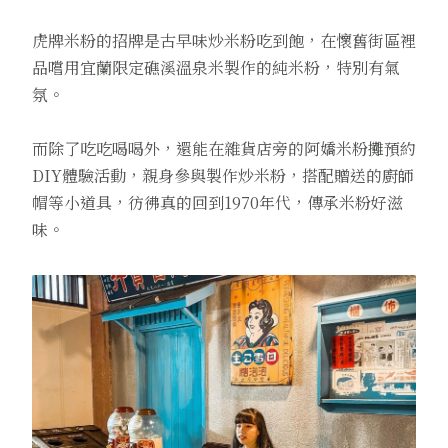
虎牌米粉的招牌是古早味炒米粉吃到飽，在懷舊街區裡
品嚐用宜蘭限定礁溪溫泉米製作的純米粉，特別有氣
氛。
而除了吃吃喝喝外，還能在雜貨店旁的阿嬌米粉攤預約
DIY體驗活動，親身參與製作炒米粉，搭配贈送的廚師
帽等小道具，彷彿真的回到1970年代，傳承米粉好滋
味。