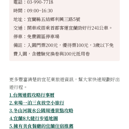
電話：03-990-7718
時間：09:00~16:30
地址：宜蘭縣五結鄉利興三路5號
交通：開車或搭乘首都客運宜蘭勁好行241公車。
停車：免費園區停車場
備註：入園門票200元，優待票100元，3歲以下免
費入園，含體驗兌換卷與100元抵用卷
更多豐富清楚的宜花東旅遊資訊，幫大家快速規劃好出
遊行程。
1.台灣連假攻略行事曆
2.來場一泊三食放空小旅行
3.冬山河親水公園周邊景點攻略
4.宜蘭8大健行步道地圖
5.擁有美食餐廳的宜蘭住宿推薦