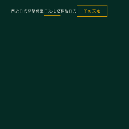
關於日光
綠築房型
日光札記
聯絡日光
即刻預定