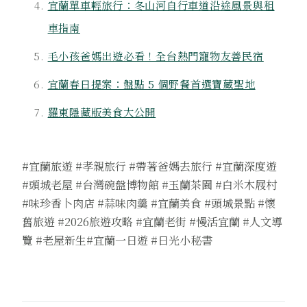
宜蘭單車輕旅行：冬山河自行車道沿途風景與租
車指南
毛小孩爸媽出遊必看！全台熱門寵物友善民宿
宜蘭春日提案：盤點 5 個野餐首選寶藏聖地
羅東隱藏版美食大公開
#宜蘭旅遊 #孝親旅行 #帶著爸媽去旅行 #宜蘭深度遊
#頭城老屋 #台灣碗盤博物館 #玉蘭茶園 #白米木屐村
#味珍香卜肉店 #蒜味肉羹 #宜蘭美食 #頭城景點 #懷
舊旅遊 #2026旅遊攻略 #宜蘭老街 #慢活宜蘭 #人文導
覽 #老屋新生#宜蘭一日遊 #日光小秘書