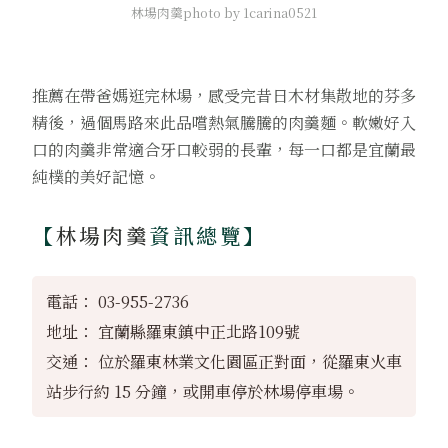
林場肉羹photo by 1carina0521
推薦在帶爸媽逛完林場，感受完昔日木材集散地的芬多
精後，過個馬路來此品嚐熱氣騰騰的肉羹麵。軟嫩好入
口的肉羹非常適合牙口較弱的長輩，每一口都是宜蘭最
純樸的美好記憶。
【
林場肉羹
資訊總覽】
電話： 03-955-2736
地址： 宜蘭縣羅東鎮中正北路109號
交通： 位於羅東林業文化園區正對面，從羅東火車
站步行約 15 分鐘，或開車停於林場停車場。