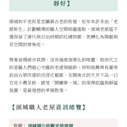
靜好】
頭城和平老街是宜蘭最古老的街道，近年來許多由「老
屋新生」計劃輔導的職人空間相繼進駐。頭城老屋區不
僅保留了清代與日治時期的紅磚拱廊，更轉化為陶藝與
茶空間的聚集地。
帶著爸媽緩步其間，沒有過度商業化的喧囂，取而代之
的是職人們細心守護的老建築細節。特別推薦帶長輩參
訪由古厝改建的沈浸式藝廊，在閩南式的天井下品一口
在地小農茶飲，感受「開蘭第一城」的深厚底蘊與靜謐
氛圍，是最理想的孝親散策。
【
頭城職人老屋
資訊總覽】
官網：
頭城鎮公所觀光旅遊網