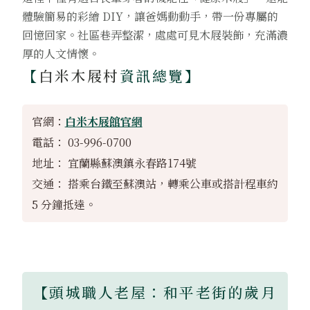
體驗簡易的彩繪 DIY，讓爸媽動動手，帶一份專屬的
回憶回家。社區巷弄整潔，處處可見木屐裝飾，充滿濃
厚的人文情懷。
【
白米木屐村
資訊總覽】
官網：
白米木屐館官網
電話： 03-996-0700
地址： 宜蘭縣蘇澳鎮永春路174號
交通： 搭乘台鐵至蘇澳站，轉乘公車或搭計程車約
5 分鐘抵達。
【頭城職人老屋：和平老街的歲月