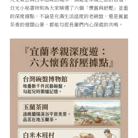
日光小秘書特別為大家精選了六個「懷舊與舒壓」並重
的深度據點，不論是充滿生活溫度的老碗盤，還是氤氳
茶香的遼闊山景，都能勾起長輩們內心深處的共鳴。