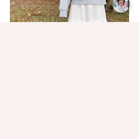
春天到了，宜蘭的空氣裡都帶點香味！與其在室內吹冷
氣，不如拎著野餐籃去大草地打滾。身為你的旅遊好隊
友，
日光小秘書
這次特別為大家找了
2026
年最受矚目
的宜蘭野餐祕境。不管是想看火車穿梭，還是要在湖畔
餵魚，這份清單都能滿足你對「儀式感生活」的想像。
冬山河生態綠舟
走進園區，映入眼簾的是廣闊的大地遊戲區，遠處還能
看到冬山火車站穿梭的火車，視覺層次非常豐富。