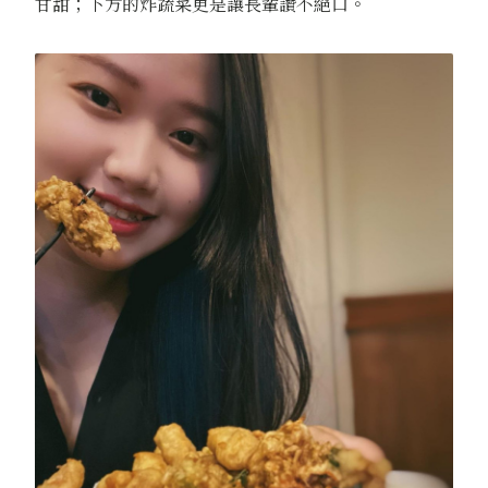
甘甜；下方的炸蔬菜更是讓長輩讚不絕口。