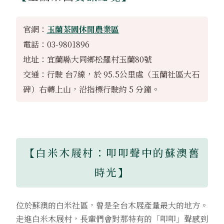
官網：
玉蘭茶園休閒農業區
電話：03-9801896
地址：宜蘭縣大同鄉松羅村玉蘭80號
交通：行駛 台7線，於 95.5公里處（玉蘭社區大石
碑）右轉上山，沿指標行駛約 5 分鐘。
【白米木屐村：叩叩聲中的蘇澳舊
時光】
位於蘇澳的白米社區，曾是全台木屐產量最大的地方。
走進白米木屐村，長輩們會對那特有的「叩叩」聲感到