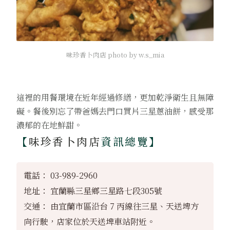
味珍香卜肉店 photo by w.s_mia
這裡的用餐環境在近年經過修繕，更加乾淨衛生且無障
礙。餐後別忘了帶爸媽去門口買片三星蔥油餅，感受那
濃郁的在地鮮甜。
【
味珍香卜肉店
資訊總覽】
電話： 03-989-2960
地址： 宜蘭縣三星鄉三星路七段305號
交通： 由宜蘭市區沿台 7 丙線往三星、天送埤方
向行駛，店家位於天送埤車站附近。