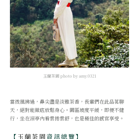
玉蘭茶園 photo by amy.0321
當微風拂過，鼻尖盡是淡雅茶香，長輩們在此品茗聊
天，絕對能徹底放鬆身心。園區坡度平緩，即便不健
行，坐在涼亭內看雲捲雲舒，也是極佳的感官享受。
【
玉蘭茶園
資訊總覽】