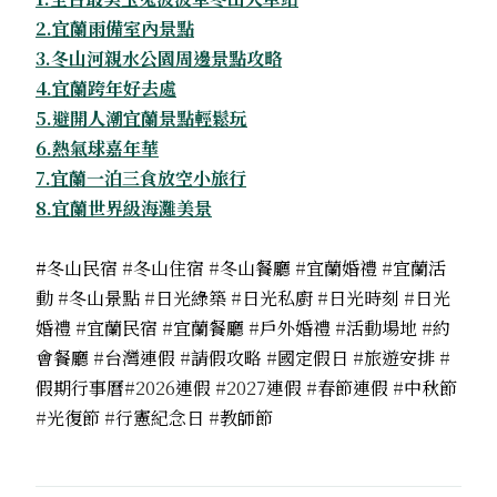
2.宜蘭雨備室內景點
3.冬山河親水公園周邊景點攻略
4.宜蘭跨年好去處
5.避開人潮宜蘭景點輕鬆玩
6.熱氣球嘉年華
7.宜蘭一泊三食放空小旅行
8.宜蘭世界級海灘美景
#冬山民宿
#
冬山住宿
#
冬山餐廳
#
宜蘭婚禮
#
宜蘭活
動
#
冬山景點
#
日光綠築
#
日光私廚
#
日光時刻
#
日光
婚禮
#
宜蘭民宿
#
宜蘭餐廳
#
戶外婚禮
#
活動場地
#
約
會餐廳
#
台灣連假
#
請假攻略
#
國定假日
#
旅遊安排
#
假期行事曆
#2026
連假
#2027
連假
#
春節連假
#
中秋節
#
光復節
#
行憲紀念日
#
教師節