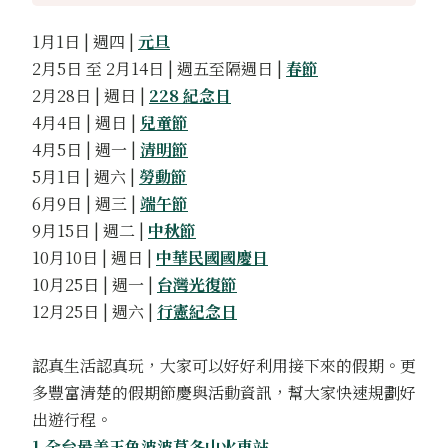
1月1日 | 週四 |
元旦
2月5日 至 2月14日 | 週五至隔週日 |
春節
2月28日 | 週日 |
228 紀念日
4月4日 | 週日 |
兒童節
4月5日 | 週一 |
清明節
5月1日 | 週六 |
勞動節
6月9日 | 週三 |
端午節
9月15日 | 週二 |
中秋節
10月10日 | 週日 |
中華民國國慶日
10月25日
|
週一
|
台灣光復節
12月25日
|
週六
|
行憲紀念日
認真生活認真玩，大家可以好好利用接下來的假期。更
多豐富清楚的假期節慶與活動資訊，幫大家快速規劃好
出遊行程。
1.全台最美玉兔波波草冬山火車站