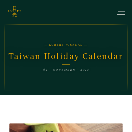
日
LOHERB
光
— LOHERB JOURNAL —
Taiwan Holiday Calendar
02 · NOVEMBER · 2025