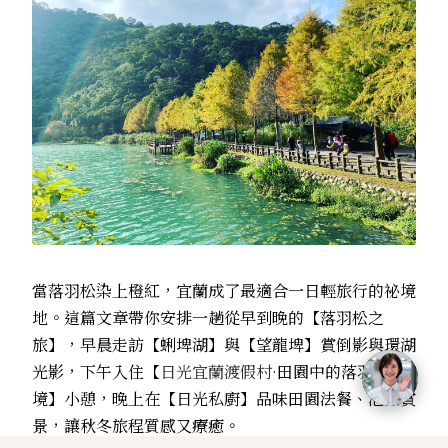
當落羽松染上橙紅，宜蘭成了最適合一日輕旅行的祕境
地。這篇文章帶你安排一趟從早到晚的【落羽松之
旅】，早晨走訪【蜊埤湖】與【望龍埤】賞倒影與環湖
光影，下午入住【
日光宜蘭渡假村·
田園中的落羽松秘
境】小憩，晚上在【日光私廚】品味田園法餐、泡澡賞
景，讓秋冬旅程質感又療癒。