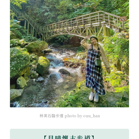
林美石磐步道 photo by ouu_han
【
見晴懷古步道
】