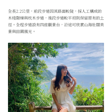
全長2.2公里，前段步道因其路面較陡，採人工構成的
木棧階梯與枕木步道，後段步道較平坦則保留原有的土
徑。全程步道設有四座觀景台，沿途可欣賞山海壯闊美
景與田園風光。