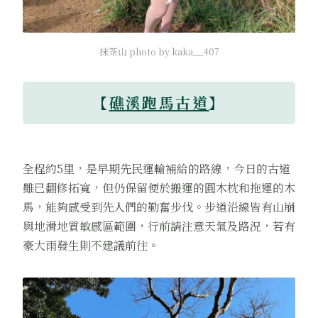
抹茶山 photo by kaka__407
【
礁溪跑馬古道
】
全程約5里，是早期先民運輸補給的路線，今日的古道
雖已翻修拓寬，但仍保留便於搬運的圓木枕和拖運的木
馬，能夠感受到先人們的勤奮步伐。步道沿線皆有山崩
與地滑地質敏感區範圍，行前請注意天氣及路況，若有
豪大雨發生則不建議前往。