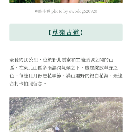
朝陽步道 photo by owodog520920
【
草嶺古道
】
全長約10公里，位於新北貢寮和宜蘭頭城之間的山
區，在東北山區多雨濕潤氣候之下，處處綻放翠綠之
色。每逢11月份芒花季節，滿山遍野的銀白花海，最適
合打卡拍照留念。