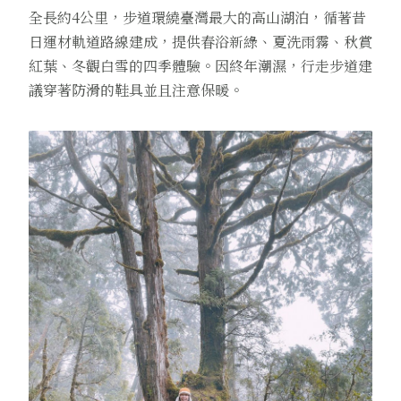
全長約4公里，步道環繞臺灣最大的高山湖泊，循著昔
日運材軌道路線建成，提供春浴新綠、夏洗雨霧、秋賞
紅葉、冬觀白雪的四季體驗。因終年潮濕，行走步道建
議穿著防滑的鞋具並且注意保暖。