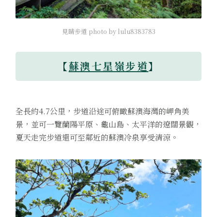
見晴步道 photo by lulu8383783
【
蘇澳七星嶺步道
】
全長約4.7公里，步道沿途可俯瞰蘇澳海灣的岬角美
景，並可一覽蘭陽平原、龜山島、太平洋的遼闊景觀，
夏天走完步道還可至鄰近的蘇澳冷泉享受清涼。