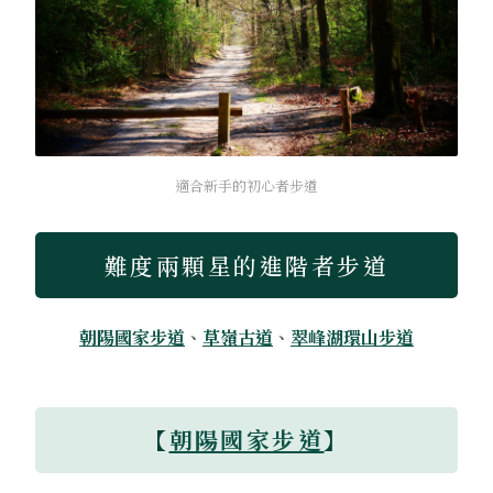
適合新手的初心者步道
難度兩顆星的進階者步道
朝陽國家步道
、
草嶺古道
、
翠峰湖環山步道
【
朝陽國家步道
】