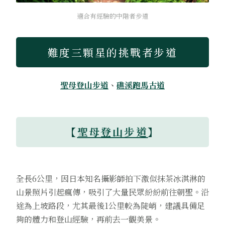
適合有經驗的中階者步道
難度三顆星的挑戰者步道
聖母登山步道
、
礁溪跑馬古道
【
聖母登山步道
】
全長6公里，因日本知名攝影師拍下激似抹茶冰淇淋的
山景照片引起瘋傳，吸引了大量民眾紛紛前往朝聖。沿
途為上坡路段，尤其最後1公里較為陡峭，建議具備足
夠的體力和登山經驗，再前去一觀美景。