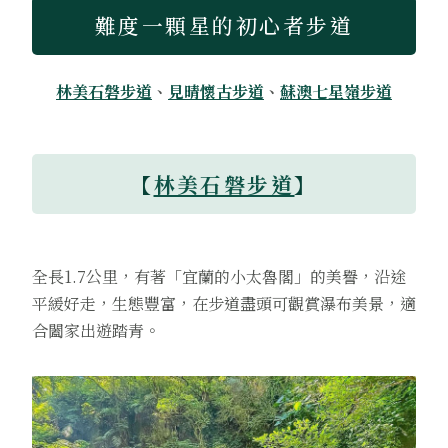
難度一顆星的初心者步道
林美石磐步道
、
見晴懷古步道
、
蘇澳七星嶺步道
【
林美石磐步道
】
全長1.7公里，有著「宜蘭的小太魯閣」的美譽，沿途
平緩好走，生態豐富，在步道盡頭可觀賞瀑布美景，適
合闔家出遊踏青。