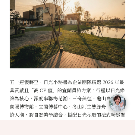
五一連假將至，日光小秘書為企業團隊精選 2026 年最
具質感且「高 CP 值」的宜蘭員旅方案。行程以日光綠
築為核心，深度串聯梅花湖、三奇美徑、龜山島賞鯨、
蘭陽博物館、宜蘭傳藝中心、冬山河生態綠舟。避開擁
擠人潮，將自然美學結合，搭配日光私廚的法式精緻餐
飲，讓同仁在沉浸式度假中釋放壓力，重新找回團隊創
新動能。