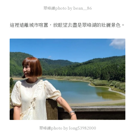
翠峰湖photo by bean__86
這裡遠離城市喧囂，放眼望去盡是翠峰湖的壯麗景色。
翠峰湖photo by long53982000