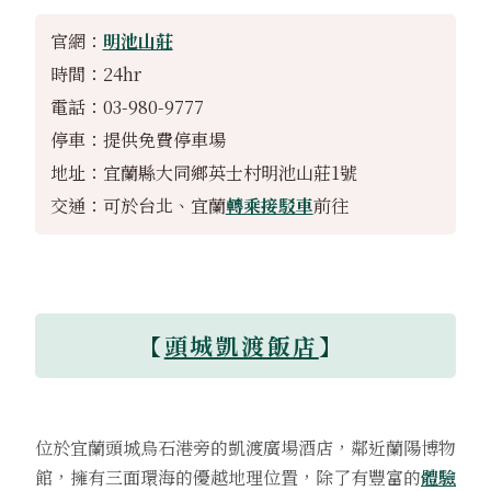
官網：
明池山莊
時間：24hr
電話：03-980-9777
停車：提供免費停車場
地址：宜蘭縣大同鄉英士村明池山莊1號
交通：可於台北、宜蘭
轉乘接駁車
前往
【
頭城凱渡飯店
】
位於宜蘭頭城烏石港旁的凱渡廣場酒店，鄰近蘭陽博物
館，擁有三面環海的優越地理位置，除了有豐富的
體驗