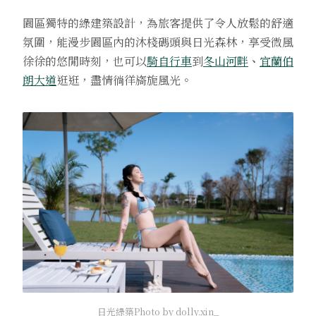
園區獨特的綠建築設計，為旅客提供了令人放鬆的舒適
氛圍，能漫步園區內的沐棧碼頭與日光森林，享受微風
徐徐的悠閒時刻，也可以
騎自行車
到
冬山河畔
、
宜蘭伯
朗大道
逛逛，盡情徜徉旖旎風光。
日光綠築Photo by dolly.xin_