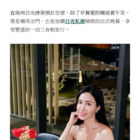
直接向日光綠築預訂住宿，除了早餐還附贈迎賓午茶。
要是懶得出門，也能加購
日光私廚
精緻的法式晚餐，享
受豐盛的一泊三食輕旅行。