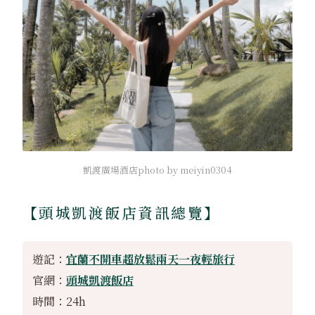
凱渡廣場酒店photo by meiyin0304
【頭城凱渡飯店資訊總覽】
遊記：
宜蘭不開車超放鬆兩天一夜輕旅行
官網：
頭城凱渡飯店
時間：24h