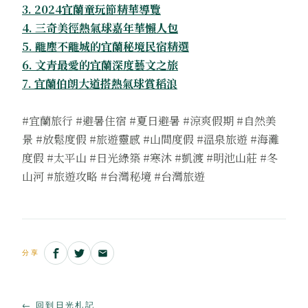
3. 2024宜蘭童玩節精華導覽
4. 三奇美徑熱氣球嘉年華懶人包
5. 離塵不離城的宜蘭秘境民宿精選
6. 文青最愛的宜蘭深度藝文之旅
7. 宜蘭伯朗大道搭熱氣球賞稻浪
#宜蘭旅行 #避暑住宿 #夏日避暑 #涼爽假期 #自然美
景 #放鬆度假 #旅遊靈感 #山間度假 #溫泉旅遊 #海灘
度假 #太平山 #日光綠築 #寒沐 #凱渡 #明池山莊 #冬
山河 #旅遊攻略 #台灣秘境 #台灣旅遊
分享
← 回到日光札記