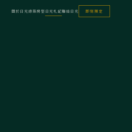
關於日光
綠築房型
日光札記
聯絡日光
即刻預定